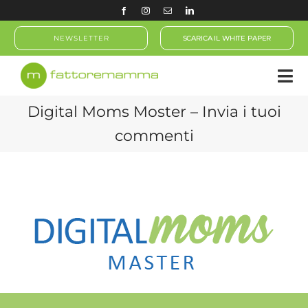
Salta
al
NEWSLETTER
SCARICA IL WHITE PAPER
contenuto
Digital Moms Moster – Invia i tuoi
commenti