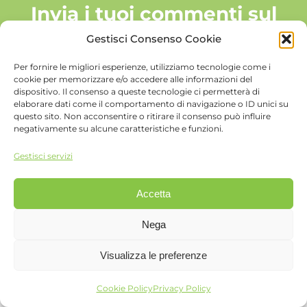
Invia i tuoi commenti sul
Digital Moms Master
Gestisci Consenso Cookie
Per fornire le migliori esperienze, utilizziamo tecnologie come i
cookie per memorizzare e/o accedere alle informazioni del
dispositivo. Il consenso a queste tecnologie ci permetterà di
elaborare dati come il comportamento di navigazione o ID unici su
questo sito. Non acconsentire o ritirare il consenso può influire
negativamente su alcune caratteristiche e funzioni.
Gestisci servizi
©
2026 FattoreDigital Srl
Accetta
FattoreMamma è una divisione di
FattoreDigital Srl
,
Viale Monza, 12 - 20127 Milano - Tel 02.26882222 - P.IVA
Nega
06861850961 |
Privacy e cookie policy
|
Contattaci
Visualizza le preferenze
Facebook
Instagram
Email
Cookie Policy
Privacy Policy