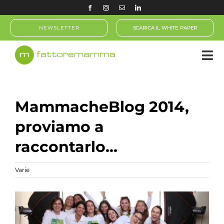
Salta
al
NEWSLETTER
SCARICA IL WHITE PAPER
contenuto
MammacheBlog 2014,
proviamo a
raccontarlo…
Varie
Ingrandisci
immagine