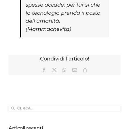
spesso accade, per far si che
la tecnologia prenda il posto
dell’umanità.
(
Mammachevita
)
Condividi l'articolo!
Facebook
X
WhatsApp
Email
Copy
Link
Cerca
per:
Articoli recenti