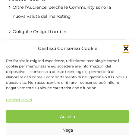
Oltre l’Audience: perché le Community sono la
nuova valuta del marketing
Onligol e Onligol bambini
Il Brand Creator: quando l’azienda parla il
Gestisci Consenso Cookie
linguaggio dei social
Per fornire le migliori esperienze, utilizziamo tecnologie come i
cookie per memorizzare e/o accedere alle informazioni del
Le mamme non si stanno disconnettendo dal
dispositivo. Il consenso a queste tecnologie ci permetterà di
elaborare dati come il comportamento di navigazione o ID unici su
digitale. Si stanno disconnettendo da ciò che non
questo sito. Non acconsentire o ritirare il consenso può influire
negativamente su alcune caratteristiche e funzioni.
crea valore
Gestisci servizi
Accetta
©
2026 FattoreDigital Srl
FattoreMamma è una divisione di
FattoreDigital Srl
,
Nega
Viale Monza, 12 - 20127 Milano - Tel 02.26882222 - P.IVA