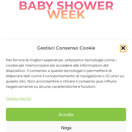
BABY SHOWER
WEEK
Lavoriamo con
Gestisci Consenso Cookie
Per fornire le migliori esperienze, utilizziamo tecnologie come i
cookie per memorizzare e/o accedere alle informazioni del
dispositivo. Il consenso a queste tecnologie ci permetterà di
elaborare dati come il comportamento di navigazione o ID unici su
questo sito. Non acconsentire o ritirare il consenso può influire
negativamente su alcune caratteristiche e funzioni.
Gestisci servizi
Accetta
©
2026 FattoreDigital Srl
FattoreMamma è una divisione di
FattoreDigital Srl
,
Nega
Viale Monza, 12 - 20127 Milano - Tel 02.26882222 - P.IVA