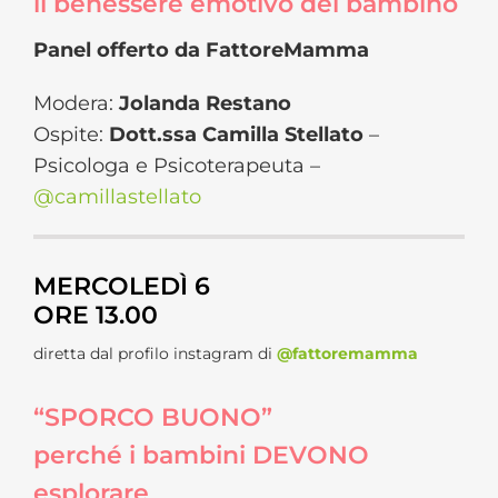
il benessere emotivo del bambino
Panel offerto da FattoreMamma
Modera:
Jolanda Restano
Ospite:
Dott.ssa Camilla Stellato
–
Psicologa e Psicoterapeuta –
@camillastellato
MERCOLEDÌ 6
ORE 13.00
diretta dal profilo instagram di
@fattoremamma
“SPORCO BUONO”
perché i bambini DEVONO
esplorare