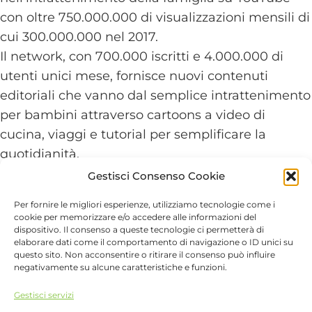
con oltre 750.000.000 di visualizzazioni mensili di
cui 300.000.000 nel 2017.
Il network, con 700.000 iscritti e 4.000.000 di
utenti unici mese, fornisce nuovi contenuti
editoriali che vanno dal semplice intrattenimento
per bambini attraverso cartoons a video di
cucina, viaggi e tutorial per semplificare la
quotidianità.
Gestisci Consenso Cookie
Il 2017 per il Network è l’anno di Facebook.
Grazie a nuovi linguaggi grafici e video i follower
Per fornire le migliori esperienze, utilizziamo tecnologie come i
cookie per memorizzare e/o accedere alle informazioni del
sono in aumento, partecipano attivamente
dispositivo. Il consenso a queste tecnologie ci permetterà di
elaborare dati come il comportamento di navigazione o ID unici su
permettendoci di proporre attività native a Brand
questo sito. Non acconsentire o ritirare il consenso può influire
interessati al target di riferimento.
negativamente su alcune caratteristiche e funzioni.
Gestisci servizi