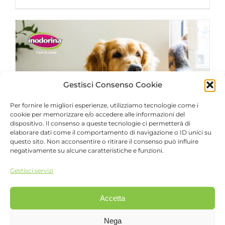
Gestisci Consenso Cookie
Per fornire le migliori esperienze, utilizziamo tecnologie come i
Inodorina – creazione di contenuti
cookie per memorizzare e/o accedere alle informazioni del
per i social
dispositivo. Il consenso a queste tecnologie ci permetterà di
FattorePet
elaborare dati come il comportamento di navigazione o ID unici su
questo sito. Non acconsentire o ritirare il consenso può influire
negativamente su alcune caratteristiche e funzioni.
Gestisci servizi
Accetta
Nega