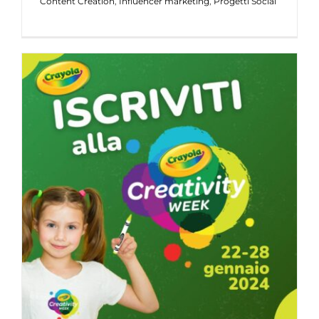
Content Creation
,
Influencer marketing
,
Progetti Social
Crayola – Crayola Creativity Week
2024
Consumer engagement