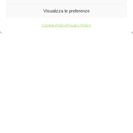
Inodorina – creazione di
contenuti per i social
Visualizza le preferenze
FattorePet
Cookie Policy
Privacy Policy
Faba – attività digital internazionale
2023
Consumer engagement
Content Creation