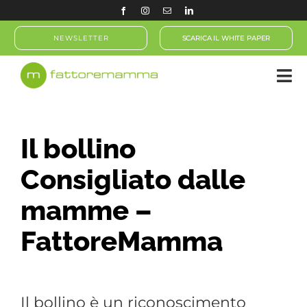
Salta
al
NEWSLETTER
SCARICA IL WHITE PAPER
contenuto
Il bollino
Consigliato dalle
mamme –
FattoreMamma
Il bollino è un riconoscimento