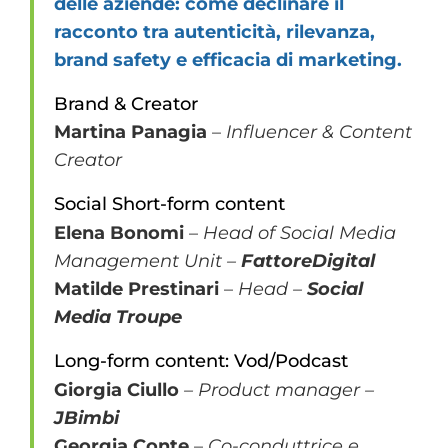
delle aziende: come declinare il
racconto tra autenticità, rilevanza,
brand safety e efficacia di marketing.
Brand & Creator
Martina Panagia
–
Influencer & Content
Creator
Social Short-form content
Elena Bonomi
–
Head of Social Media
Management Unit –
FattoreDigital
Matilde Prestinari
–
Head –
Social
Media Troupe
Long-form content: Vod/Podcast
Giorgia Ciullo
–
Product manager
–
JBimbi
Georgia Conte
–
Co-conduttrice e