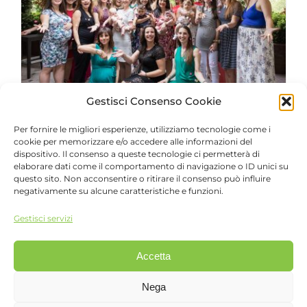
Baby Shower Party – Maggio 2018
Baby Shower Party
Gestisci Consenso Cookie
Per fornire le migliori esperienze, utilizziamo tecnologie come i
Baby Shower Party – Maggio
cookie per memorizzare e/o accedere alle informazioni del
2018
dispositivo. Il consenso a queste tecnologie ci permetterà di
elaborare dati come il comportamento di navigazione o ID unici su
Baby Shower Party
questo sito. Non acconsentire o ritirare il consenso può influire
negativamente su alcune caratteristiche e funzioni.
Gestisci servizi
Accetta
©
2026 FattoreDigital Srl
FattoreMamma è una divisione di
FattoreDigital Srl
,
Nega
Viale Monza, 12 - 20127 Milano - Tel 02.26882222 - P.IVA
06861850961 |
Privacy e cookie policy
|
Contattaci