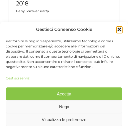
2018
Baby Shower Party
Gestisci Consenso Cookie
Per fornire le migliori esperienze, utilizziamo tecnologie come i
cookie per memorizzare e/o accedere alle informazioni del
dispositivo. Il consenso a queste tecnologie ci permetterà di
elaborare dati come il comportamento di navigazione o ID unici su
questo sito. Non acconsentire o ritirare il consenso può influire
Baby Shower Party – Maggio 2018
negativamente su alcune caratteristiche e funzioni.
Baby Shower Party
Gestisci servizi
Accetta
Nega
Baby Shower Party – Maggio
2018
Visualizza le preferenze
Baby Shower Party