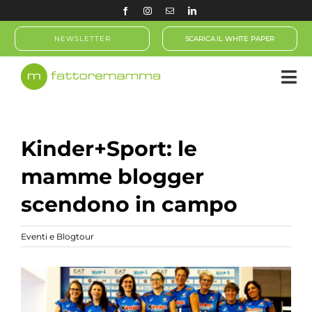
Salta
al
NEWSLETTER
SCARICA IL WHITE PAPER
contenuto
Kinder+Sport: le
mamme blogger
scendono in campo
Eventi e Blogtour
Ingrandisci
immagine