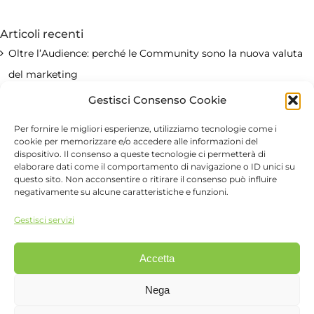
per:
Articoli recenti
Oltre l’Audience: perché le Community sono la nuova valuta
del marketing
Gestisci Consenso Cookie
Onligol e Onligol bambini
Per fornire le migliori esperienze, utilizziamo tecnologie come i
cookie per memorizzare e/o accedere alle informazioni del
Il Brand Creator: quando l’azienda parla il linguaggio dei
dispositivo. Il consenso a queste tecnologie ci permetterà di
social
elaborare dati come il comportamento di navigazione o ID unici su
questo sito. Non acconsentire o ritirare il consenso può influire
negativamente su alcune caratteristiche e funzioni.
Le mamme non si stanno disconnettendo dal digitale. Si
Gestisci servizi
stanno disconnettendo da ciò che non crea valore
Accetta
©
2026 FattoreDigital Srl
FattoreMamma è una divisione di
FattoreDigital Srl
,
Nega
Viale Monza, 12 - 20127 Milano - Tel 02.26882222 - P.IVA
06861850961 |
Privacy e cookie policy
|
Contattaci