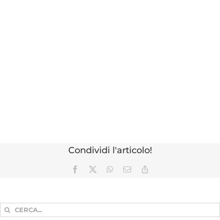
Condividi l'articolo!
Facebook
X
WhatsApp
Email
Copy
Link
Cerca