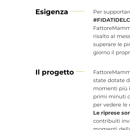
Esigenza
Per supportar
#FIDATIDEL
FattoreMamma
risalto al m
superare le p
giorno il prop
Il progetto
FattoreMamma
state dotate 
momenti più i
primi minuti 
per vedere le 
Le riprese son
contribuiti in
momenti della