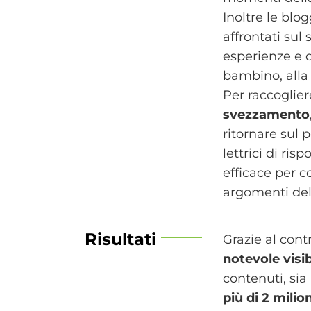
Inoltre le blo
affrontati sul 
esperienze e 
bambino, alla d
Per raccoglie
svezzamento
ritornare sul 
lettrici di ris
efficace per 
argomenti deli
Risultati
Grazie al con
notevole visi
contenuti, sia
più di 2 milio