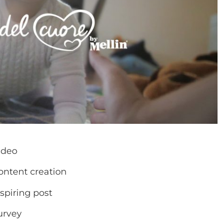
ideo
ontent creation
nspiring post
urvey