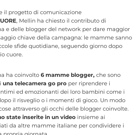
e il progetto di comunicazione
CUORE
, Mellin ha chiesto il contributo di
 e delle blogger del network per dare maggior
essaggio chiave della campagna: le mamme sanno
iccole sfide quotidiane, seguendo giorno dopo
rio cuore.
 ha coinvolto
6 mamme blogger,
che sono
di
una telecamera go pro
per riprendere i
ntimi ed emozionanti dei loro bambini come i
dopo il risveglio o i momenti di gioco. Un modo
cose attraverso gli occhi delle blogger coinvolte.
o state inserite in un video
insieme ai
viati da altre mamme italiane per condividere i
 propria giornata.