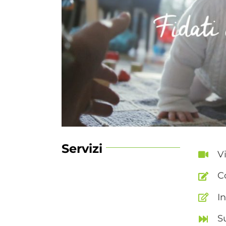
Servizi
V
C
I
S