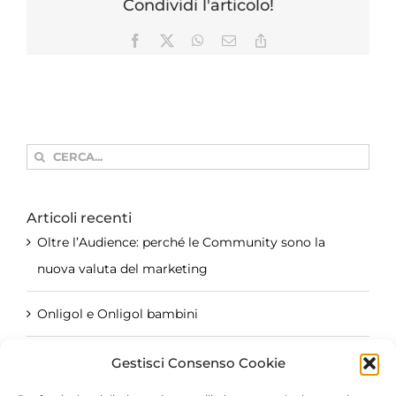
Condividi l'articolo!
Facebook
X
WhatsApp
Email
Copy
Link
Cerca
per:
Articoli recenti
Oltre l’Audience: perché le Community sono la
nuova valuta del marketing
Onligol e Onligol bambini
Il Brand Creator: quando l’azienda parla il
Gestisci Consenso Cookie
linguaggio dei social