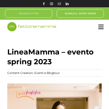
Salta
al
NEWSLETTER
SCARICA IL WHITE PAPER
contenuto
LineaMamma – evento
spring 2023
Content Creation
,
Eventi e Blogtour
Ingrandisci
immagine