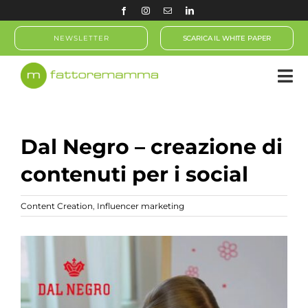
Salta
al
NEWSLETTER
SCARICA IL WHITE PAPER
contenuto
Dal Negro – creazione di
contenuti per i social
Content Creation
,
Influencer marketing
Ingrandisci
immagine