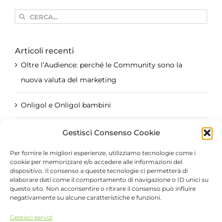
Cerca
per:
Articoli recenti
Oltre l’Audience: perché le Community sono la
nuova valuta del marketing
Onligol e Onligol bambini
Il Brand Creator: quando l’azienda parla il
Gestisci Consenso Cookie
linguaggio dei social
Per fornire le migliori esperienze, utilizziamo tecnologie come i
cookie per memorizzare e/o accedere alle informazioni del
Le mamme non si stanno disconnettendo dal
dispositivo. Il consenso a queste tecnologie ci permetterà di
elaborare dati come il comportamento di navigazione o ID unici su
digitale. Si stanno disconnettendo da ciò che non
questo sito. Non acconsentire o ritirare il consenso può influire
negativamente su alcune caratteristiche e funzioni.
crea valore
Gestisci servizi