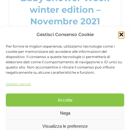
winter edition –
Novembre 2021
Gestisci Consenso Cookie
Per fornire le migliori esperienze, utilizziamo tecnologie come i
cookie per memorizzare e/o accedere alle informazioni del
dispositivo. Il consenso a queste tecnologie ci permetterà di
CARICA ALTRI ARTICOLI
elaborare dati come il comportamento di navigazione o ID unici su
questo sito. Non acconsentire o ritirare il consenso può influire
negativamente su alcune caratteristiche e funzioni.
Gestisci servizi
Accetta
©
2026 FattoreDigital Srl
FattoreMamma è una divisione di
FattoreDigital Srl
,
Nega
Viale Monza, 12 - 20127 Milano - Tel 02.26882222 - P.IVA
06861850961 |
Privacy e cookie policy
|
Contattaci
Visualizza le preferenze