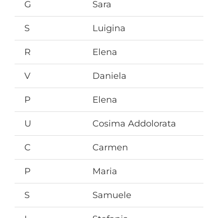
G
Sara
S
Luigina
R
Elena
V
Daniela
P
Elena
U
Cosima Addolorata
C
Carmen
P
Maria
S
Samuele