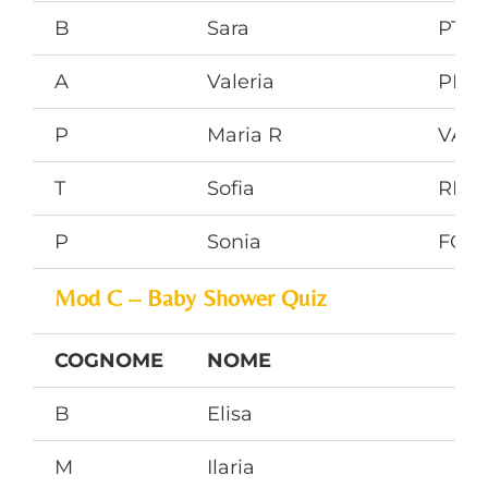
B
Sara
PT
A
Valeria
PN
P
Maria R
VA
T
Sofia
RM
P
Sonia
FG
Mod C – Baby Shower Quiz
COGNOME
NOME
B
Elisa
M
Ilaria