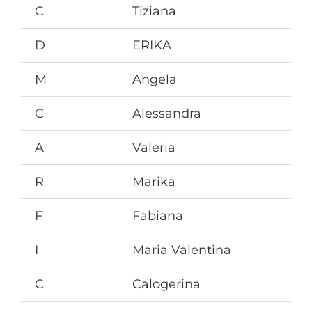
C
Tiziana
D
ERIKA
M
Angela
C
Alessandra
A
Valeria
R
Marika
F
Fabiana
I
Maria Valentina
C
Calogerina