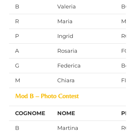
B
Valeria
BG
R
Maria
MN
P
Ingrid
RO
A
Rosaria
FG
G
Federica
Bg
M
Chiara
FI
Mod B – Photo Contest
COGNOME
NOME
PRO
B
Martina
RO