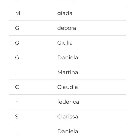
M
giada
G
debora
G
Giulia
G
Daniela
L
Martina
C
Claudia
F
federica
S
Clarissa
L
Daniela