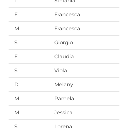
L
Stefania
F
Francesca
M
Francesca
S
Giorgio
F
Claudia
S
Viola
D
Melany
M
Pamela
M
Jessica
S
Lorena