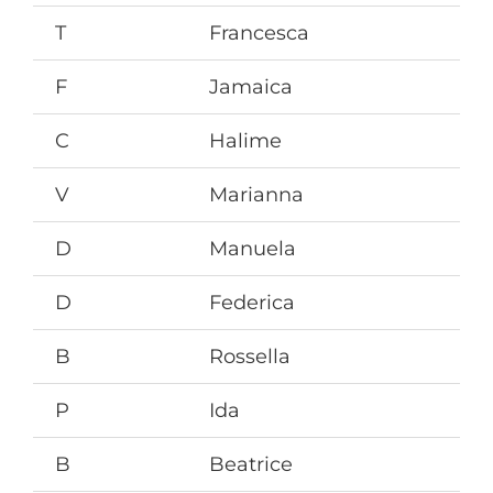
T
Francesca
F
Jamaica
C
Halime
V
Marianna
D
Manuela
D
Federica
B
Rossella
P
Ida
B
Beatrice