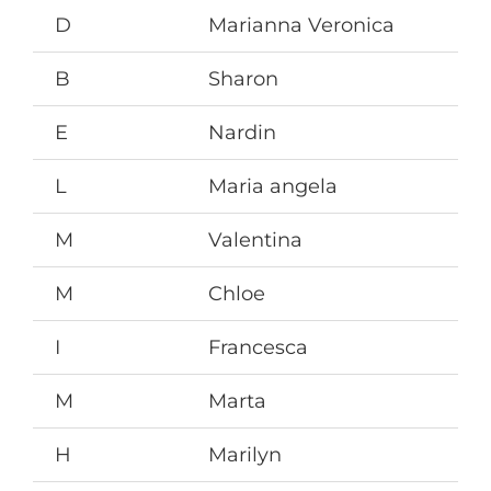
D
Marianna Veronica
B
Sharon
E
Nardin
L
Maria angela
M
Valentina
M
Chloe
I
Francesca
M
Marta
H
Marilyn