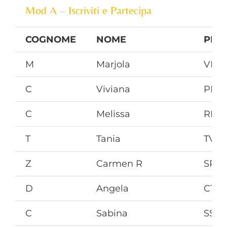
Mod A – Iscriviti e Partecipa
COGNOME
NOME
PR
M
Marjola
VE
C
Viviana
PR
C
Melissa
RM
T
Tania
TV
Z
Carmen R
SR
D
Angela
CT
C
Sabina
SS