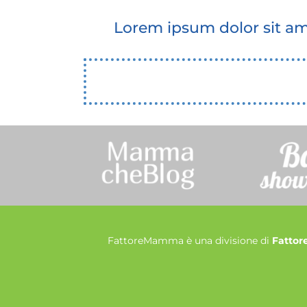
Lorem ipsum dolor sit am
FattoreMamma è una divisione di
Fattore