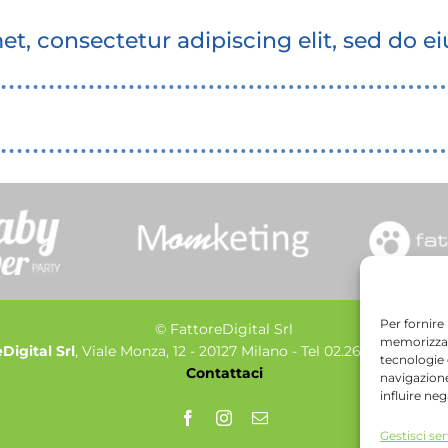
et, consectetur adipiscing elit, sed do 
Per fornire
©
FattoreDigital Srl
memorizzare
Digital Srl
, Viale Monza, 12 - 20127 Milano - Tel 02.26882222 - P
tecnologie
Contattaci
navigazione
influire ne
Facebook
Instagram
Email
Gestisci ser