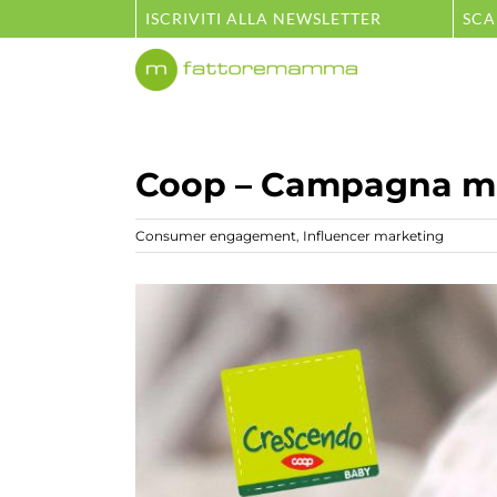
Salta
ISCRIVITI ALLA NEWSLETTER
SCA
al
contenuto
Coop – Campagna m
Consumer engagement
,
Influencer marketing
Ingrandisci
immagine