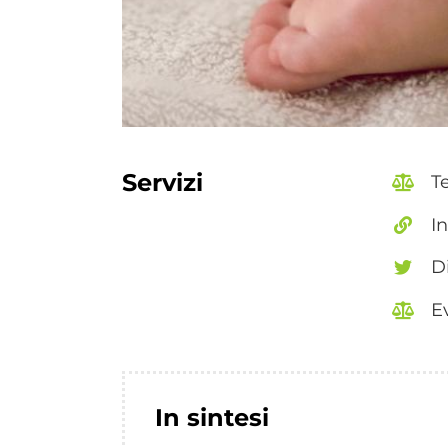
Servizi
T
I
D
E
In sintesi