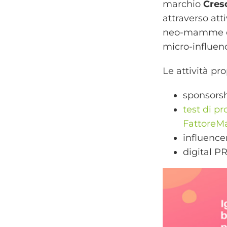
marchio
Cres
attraverso atti
neo-mamme e i
micro-influen
Le attività pr
sponsors
test di p
Fattore
influence
digital 