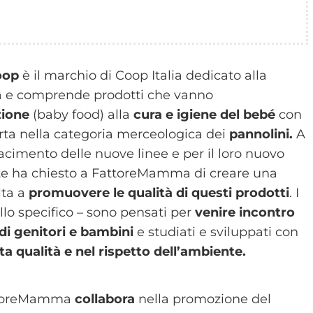
oop
è il marchio di Coop Italia dedicato alla
a e comprende prodotti che vanno
zione
(baby food) alla
cura e igiene del bebé
con
rta nella categoria merceologica dei
pannolini.
A
facimento delle nuove linee e per il loro nuovo
ente ha chiesto a FattoreMamma di creare una
ta a
promuovere le qualità di questi prodotti
. I
llo specifico – sono pensati per
venire incontro
 di genitori e bambini
e studiati e sviluppati con
lta qualità e nel rispetto dell’ambiente.
toreMamma
collabora
nella promozione del