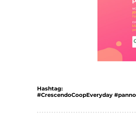
Hashtag:
#CrescendoCoopEveryday #pannol