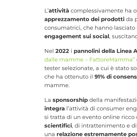
L’
attività
complessivamente ha o
apprezzamento dei prodotti
da p
consumatrici, che hanno lasciato
engagement sui social
, suscitan
Nel
2022
i
pannolini della Linea
dalle mamme – FattoreMamma”
tester selezionate, a cui è stato
che ha ottenuto il
91% di consen
mamme.
La
sponsorship
della manifestaz
integra
l’attività di consumer en
si tratta di un evento online ricco
scientifici
, di intrattenimento e d
una
relazione estremamente pos