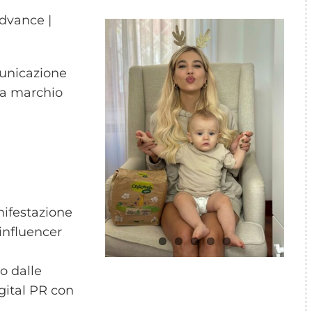
dvance |
municazione
 a marchio
ifestazione
nfluencer
o dalle
ital PR con