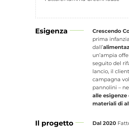
Esigenza
Crescendo C
prima infanzi
dall’
alimenta
un’ampia offe
seguito del ri
lancio, il cli
campagna vol
pannolini – ne
alle esigenze
materiali di a
Il progetto
Dal 2020
Fat