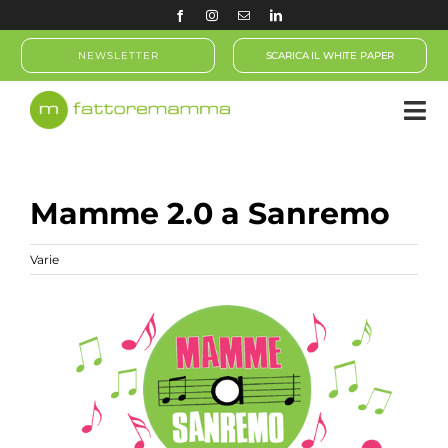
Salta
al
NEWSLETTER
SCARICA IL WHITE PAPER
contenuto
Mamme 2.0 a Sanremo
Varie
Ingrandisci
immagine